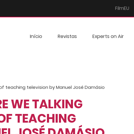
FilmEU
Início
Revistas
Experts on Air
 of teaching television by Manuel José Damásio
RE WE TALKING
OF TEACHING
UEL JOSÉ DAMÁSIO