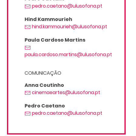
pedro.caetano@ulusofona.pt
Hind Kammourieh
hind.kammourieh@ulusofona.pt
Paula Cardoso Martins
paula.cardoso.martins@ulusofona.pt
COMUNICAÇÃO
Anna Coutinho
cinemaeartes@ulusofona.pt
Pedro Caetano
pedro.caetano@ulusofona.pt