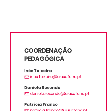
COORDENAÇÃO
PEDAGÓGICA
Inês Teixeira
ines.teixeira@ulusofona.pt
Daniela Resende
daniela.resende@ulusofona.pt
Patrícia Franco
patricia.franco@ulusofona.pt