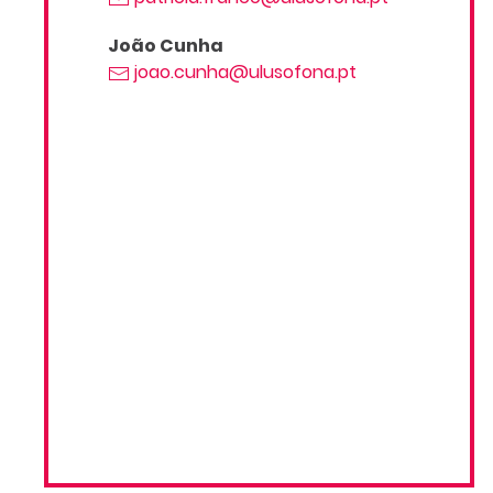
João Cunha
joao.cunha@ulusofona.pt