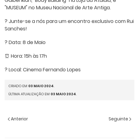
Gulbenkian, "Body Building" na Loja da Atalaia, e
"MUSEUM" no Museu Nacional de Arte Antiga.
?️ Junte-se a nós para um encontro exclusivo com Rui
Sanches!
? Data: 8 de Maio
⏰ Hora: 15h às 17h
? Local: Cinema Fernando Lopes
CRIADO EM
03 MAIO 2024
.
ÚLTIMA ATUALIZAÇÃO EM
03 MAIO 2024
.
Anterior
Seguinte