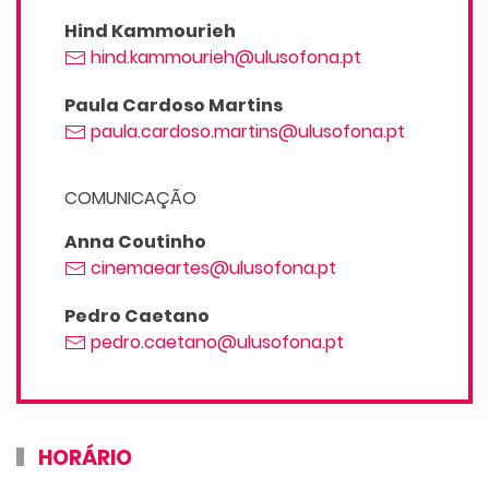
Hind Kammourieh
hind.kammourieh@ulusofona.pt
Paula Cardoso Martins
paula.cardoso.martins@ulusofona.pt
COMUNICAÇÃO
Anna Coutinho
cinemaeartes@ulusofona.pt
Pedro Caetano
pedro.caetano@ulusofona.pt
HORÁRIO