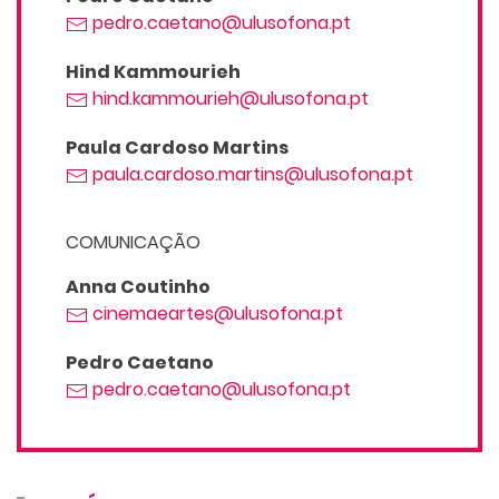
pedro.caetano@ulusofona.pt
Hind Kammourieh
hind.kammourieh@ulusofona.pt
Paula Cardoso Martins
paula.cardoso.martins@ulusofona.pt
COMUNICAÇÃO
Anna Coutinho
cinemaeartes@ulusofona.pt
Pedro Caetano
pedro.caetano@ulusofona.pt